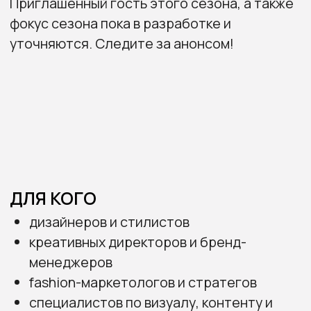
ПОЧЕМУ СТОИТ
ПРИСОЕДИНИТЬСЯ
получите доступ к локальным инсайтам с
глобальным потенциалом
научитесь распознавать микро-тренды
на ранней стадии
увидите, как социокультурные сдвиги
формируют стиль и визуальный язык
получите ориентиры для коллекций,
контента и бренд-стратегии
Присоединяйтесь к Тренд форуму Trendsite
и работайте с будущим до того, как оно
станет настоящим!