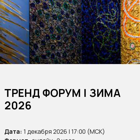
ТРЕНД ФОРУМ | ЗИМА
2026
Дата:
1 декабря 2026 | 17:00 (МСК)
Формат:
онлайн · 2 часа
Языки:
русский
Модератор:
Станислав Зимин
Участие:
бесплатное — по
предварительной регистрации
Тренд Форум Trendsite — это ежесезонная
публичная онлайн-сессия, посвящённая