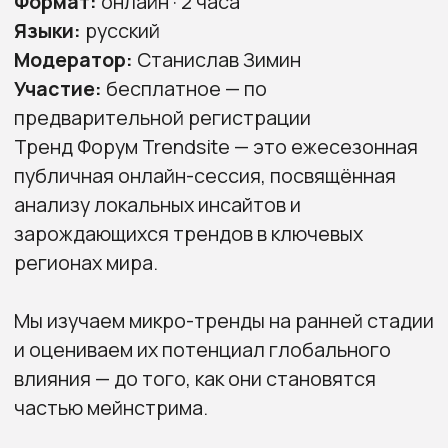
анализу локальных инсайтов и
зарождающихся трендов в ключевых
регионах мира.
Мы изучаем микро-тренды на ранней стадии
и оцениваем их потенциал глобального
влияния — до того, как они становятся
частью мейнстрима.
Форум объединяет международных
экспертов индустрии для совместного
анализа, обмена знаниями и создания
коллективного мудборда социокультурных
изменений. Это основа для более точных
прогнозов и стратегических решений в
моде, дизайне и брендинге.
Фокус макрорегионов:
Юго-Восточная Азия · Центральная Азия
(ключевой фокус) · Ближний Восток ·
Латинская Америка · Россия · Европа · США
Каждый сезон форум открывает