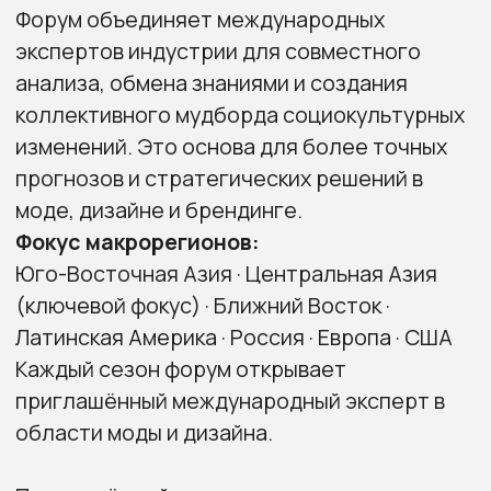
приглашённый международный эксперт в
области моды и дизайна.
Приглашённый гость этого сезона, а также
фокус сезона пока в разработке и
уточняются. Следите за анонсом!
ДЛЯ КОГО
дизайнеров и стилистов
креативных директоров и бренд-
менеджеров
fashion-маркетологов и стратегов
специалистов по визуалу, контенту и
коммуникациям
всех, кто работает с трендами и
хочет понимать их происхождение