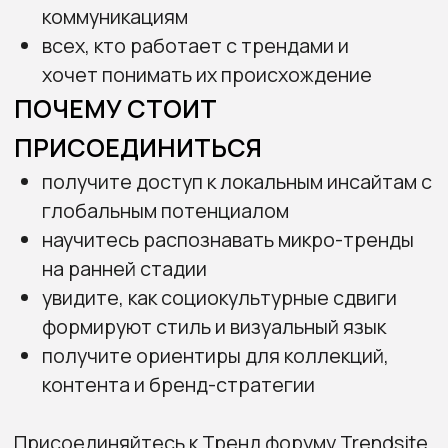
СПИКЕР:
СТАНИСЛАВ ЗИМИН
Эксперт по макротрендам, кандидат наук
Ведущий тренд-аналитик и продюсер с 18-
летним опытом работы в индустрии моды и
текстильного дизайна. Преподаватель МГУ,
приглашённый спикер Института текстиля и
одежды (Гонконг), колледжа Бунка (Токио),
Всемирного университета дизайна (Дели).
Анализирует глобальные изменения,