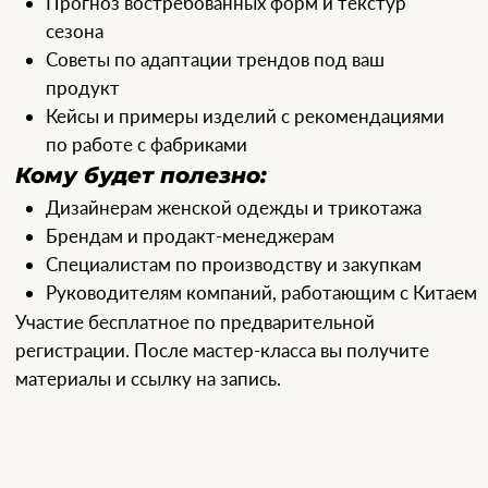
Ирина Кушнеревич
Fashion-консультант, специалист по международным
рынкам
Бывший региональный директор WGSN в России,
ЦВЕ и СНГ. Работала с Vogue, РБК, CPM и
международными неделями моды. Выпускница
Манчестерского и Кембриджского университетов,
Лондонского колледжа моды. Основатель
Trendsite. Более 21 лет живёт в Лондоне, развивая
деловые связи между российским и британским
рынками.