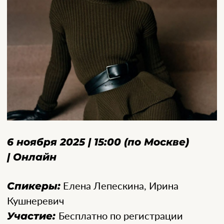
6 ноября 2025 | 15:00 (по Москве)
| Онлайн
Спикеры:
Елена Лепескина, Ирина
Кушнеревич
Участие:
Бесплатно по регистрации
Формат:
Онлайн
О событии:
Вместе с экспертом по производству разберём
ключевые направления в трикотаже
на сезон AW 26/27: от форм и текстур
до технологий и коммерческих решений.
Что обсудим:
Актуальные текстуры, силуэты и категории