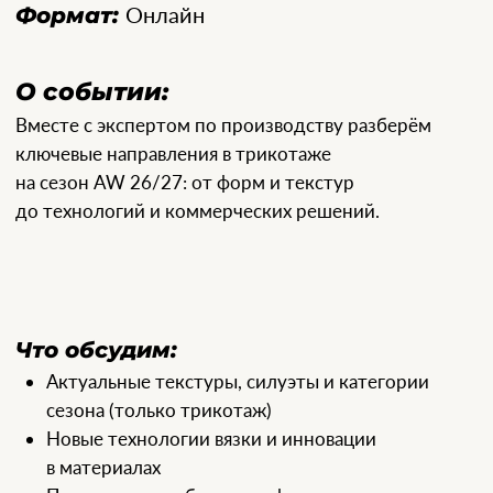
сезона (только трикотаж)
Новые технологии вязки и инновации
в материалах
Прогноз востребованных форм и текстур
сезона
Советы по адаптации трендов под ваш
продукт
Кейсы и примеры изделий с рекомендациями
по работе с фабриками
Кому будет полезно:
Дизайнерам женской одежды и трикотажа
Брендам и продакт-менеджерам
Специалистам по производству и закупкам
Руководителям компаний, работающим с Китаем
Участие бесплатное по предварительной
регистрации. После мастер-класса вы получите
материалы и ссылку на запись.
Спикеры: