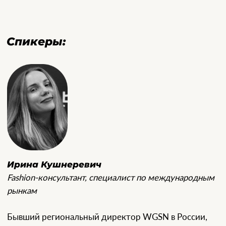
Елена Лепескина
Эксперт по трикотажу и организации производства
в Китае
11+ лет опыта работы на производстве трикотажа
в Китае. Работает с пряжей, новыми составами,
технологиями вязки. Отвечает за полный цикл: от
разработки до отгрузки продукции по всему
миру. Реализованные проекты для Savage,
12Storeez, nude story, Matrona, Totti, true red.