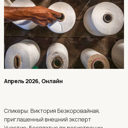
Апрель 2026, Онлайн
Спикеры:
Виктория Безкоровайная,
приглашенный внешний эксперт
Участие:
Бесплатно по регистрации
Модератор:
Ирина Кушнеревич
Участие бесплатное по
предварительной регистрации.
Зарегистрируйтесь сейчас, чтобы
получить ссылку на Zoom и
методические материалы после сессии: