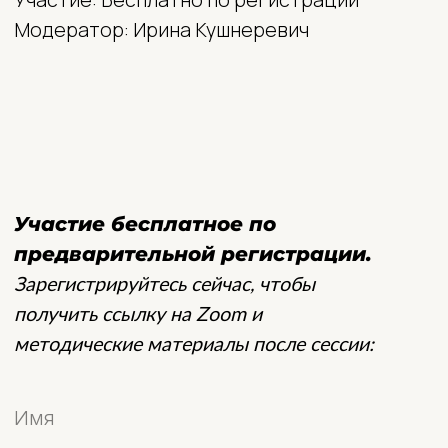
Имя
Фамилия
Email
+44
Название бренда / компании (если есть):
Зарегистрироваться