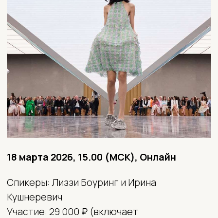
18 марта 2026, 15.00 (МСК), Онлайн
Спикеры:
Лиззи Боуринг и Ирина
Кушнеревич
Участие:
29 000
₽
(включает
тренд-бук сезона)
Язык:
Русский с синхронным
переводом
О мастер-классе:
Весна-лето 2027 — сезон, в котором успех
коллекции определяется фокусом на бестселлерах
и продуманным отбором ключевых изделий.
Ассортимент сужается, а решения становятся
точнее: цвет и крой остаются главными факторами
выбора для покупателя.
На этом мастер-классе вы получите