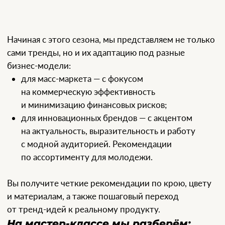
Настроение сезона и 4 ключевые темы
Материалы, принты и детали кроя
Коммерческие тренды и их трансляция в продукт
Бестселлеры сезона
Для кого:
дизайнеров одежды и аксессуаров
fashion-байеров и категорийных менеджеров
команд разработки продукта и закупки
маркетологов и бренд-стратегов
основателей fashion-брендов
и представителей ретейла
Почему стоит присоединиться
получите четкие визуальные ориентиры
по цвету, темам и продукту
поймёте, как адаптировать тренды под
свой ценовой сегмент и аудиторию
сможете применять сезонные принципы
при формировании коллекций
получите тренд-бук с цветами,
референсами и аналитикой