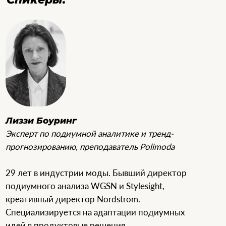
25 марта | 15.00 (по Москве)
Онлайн мастер-класс
Спикеры:
Лиззи Боуринг и Ирина
Кушнеревич
Участие:
29 000
₽
(включает тренд-бук
сезона)
Язык:
Русский с синхронным переводом
Регистрация открыта
Включает доступ к Zoom-сессии и PDF
тренд-бук с основными цветовыми
и продуктовыми трендами.
Зарегистрироваться