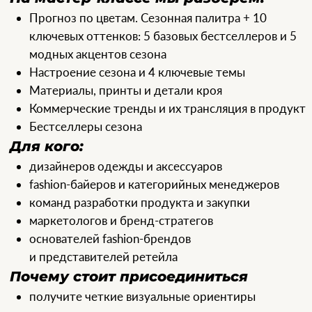
Спикеры:
Лиззи Боуринг
Эксперт по подиумной аналитике и тренд-
прогнозированию, преподаватель Polimoda
29 лет в индустрии моды. Бывший директор
подиумного анализа WGSN и Stylesight,
креативный директор Nordstrom.
Специализируется на адаптации подиумных
идей в продуктовые решения.