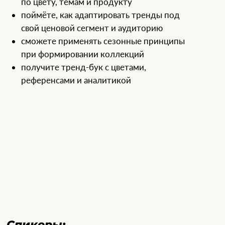
Ирина Кушнеревич
Fashion-консультант, специалист
по международным рынкам
Бывший региональный директор WGSN
в России, ЦВЕ и СНГ. Работала с Vogue, РБК, CPM
и международными неделями моды.
Выпускница Манчестерского и Кембриджского
университетов, Лондонского колледжа моды.
Основатель Trendsite. Более 21 лет живёт
в Лондоне, развивая деловые связи между
российским и британским рынками.