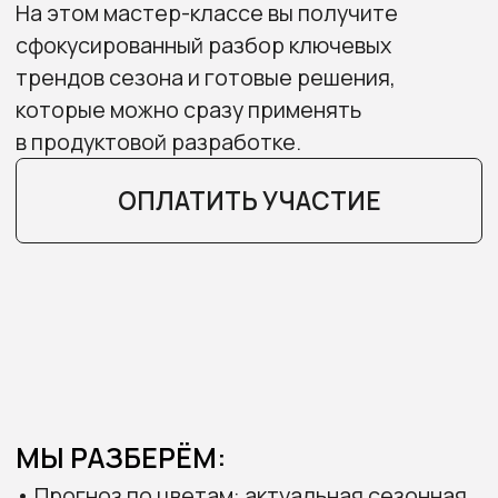
МЫ РАЗБЕРЁМ:
• Прогноз по цветам: актуальная сезонная
палитра и
— 5 базовых коммерчески успешных цветов
— 5 модных акцентных оттенков сезона
• Общее настроение сезона и 3 ведущие
стилевые темы
• Материалы, принты и ключевые
декоративные решения
• Коммерческие тренды и способы
их адаптации в продукт
• Основные категории изделий, с акцентом
на верхнюю одежду
ДЛЯ КОГО
• Дизайнеров одежды и аксессуаров
• Fashion-байеров и категорийных
менеджеров
• Команд разработки продукта и закупок
• Маркетологов и бренд-стратегов
• Основателей fashion-брендов и