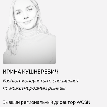
УСЛУГИ ОКАЗЫВАЮТСЯ САМОЗАНЯТЫМ
БУГАЙЧУК ДЕНИС РОМАНОВИЧ
ИНН: 860701287908
+44 7739 304925
HELLO@TRENDSITE.COM
НАШИ ПОДПИСЧИКИ В КУРСЕ ВСЕХ
АНОНСОВ И СПЕЦИАЛЬНЫХ
ПРЕДЛОЖЕНИЙ.