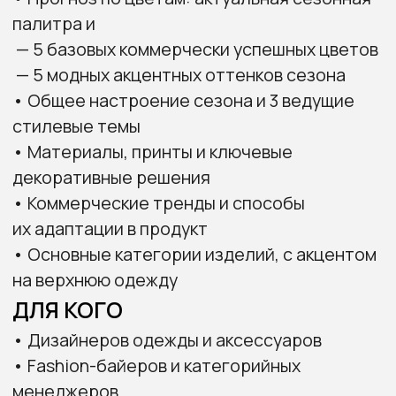
ритейлеров
ПОЧЕМУ СТОИТ
ПРИСОЕДИНИТЬСЯ
• Получите чёткие визуальные ориентиры
по цвету, темам и продукту
• Поймёте, как переводить глобальные
тренды в решения для своего сегмента
• Сможете применять сезонные принципы
при формировании коллекции
• Получите тренд-буклет с палитрами,
референсами и аналитикой
СПИКЕРЫ: