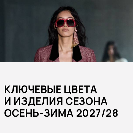
КЛЮЧЕВЫЕ ЦВЕТА
И ИЗДЕЛИЯ СЕЗОНА
ОСЕНЬ-ЗИМА 2027/28
Дата:
1 Июля 2026 года | 14.00 (МСК)
Формат:
Онлайн мастер-класс
Спикеры:
Лиззи Боуринг и Ирина
Кушнеревич
Стоимость:
12500 ₽ (включает тренд-бук
сезона)