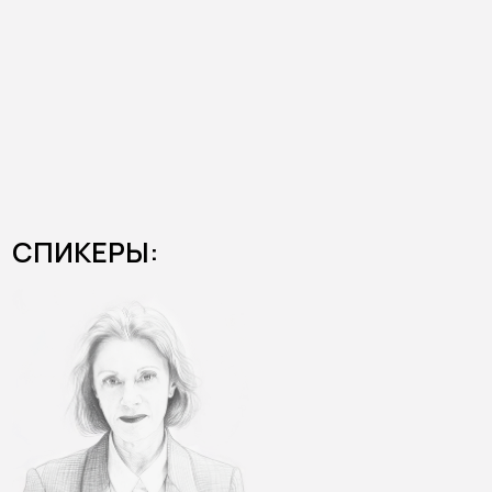
ИРИНА КУШНЕРЕВИЧ
Fashion-консультант, специалист
по международным рынкам
Бывший региональный директор WGSN
в России, ЦВЕ и СНГ. Работала с Vogue, РБК,
CPM и международными неделями моды.
Выпускница Манчестерского
и Кембриджского университетов,
Лондонского колледжа моды. Основатель
Trendsite. Более 21 лет живёт в Лондоне,